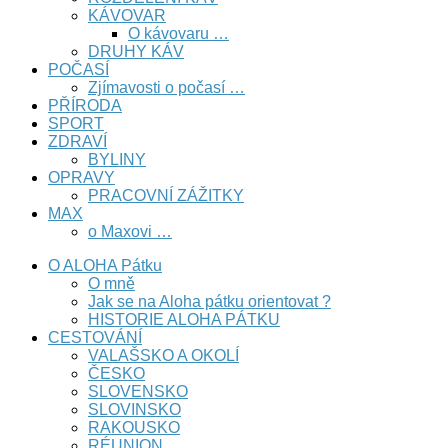
KÁVOVAR
O kávovaru …
DRUHY KÁV
POČASÍ
Zjímavosti o počasí …
PŘÍRODA
SPORT
ZDRAVÍ
BYLINY
OPRAVY
PRACOVNÍ ZÁŽITKY
MAX
o Maxovi …
O ALOHA Pátku
O mně
Jak se na Aloha pátku orientovat ?
HISTORIE ALOHA PÁTKU
CESTOVÁNÍ
VALAŠSKO A OKOLÍ
ČESKO
SLOVENSKO
SLOVINSKO
RAKOUSKO
RÉUNION