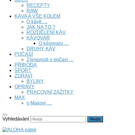
RECEPTY
RAW
KÁVA A VŠE KOLEM
O kávě …
JAK NA TO ?
ROZDĚLENÍ KÁV
KÁVOVAR
O kávovaru …
DRUHY KÁV
POČASÍ
Zjímavosti o počasí …
PŘÍRODA
SPORT
ZDRAVÍ
BYLINY
OPRAVY
PRACOVNÍ ZÁŽITKY
MAX
o Maxovi …
Vyhledávání