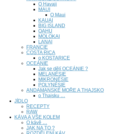
O Havaji
MAUI
O Maui
KAUAI
BIG ISLAND
OAHU
MOLOKAI
LANAI
FRANCIE
COSTA RICA
o KOSTARICE
OCEÁNIE
Jak se dělí OCEÁNIE ?
MELANÉSIE
MIKRONÉSIE
POLYNÉSIE
ANDAMANSKÉ MOŘE A THAJSKO
o Thajsku …
JÍDLO
RECEPTY
RAW
KÁVA A VŠE KOLEM
O kávě …
JAK NA TO ?
ROZDĚLENÍ KÁV