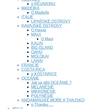
o RÉUNIONU
MADEIRA
O Madeiře
ITÁLIE
LIPARSKÉ OSTROVY
HAVAJSKÉ OSTROVY
O Havaji
MAUI
O Maui
KAUAI
BIG ISLAND
OAHU
MOLOKAI
LANAI
FRANCIE
COSTA RICA
o KOSTARICE
OCEÁNIE
Jak se dělí OCEÁNIE ?
MELANÉSIE
MIKRONÉSIE
POLYNÉSIE
ANDAMANSKÉ MOŘE A THAJSKO
o Thajsku …
JÍDLO