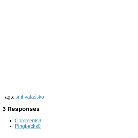
Tags:
sníh
valašsko
3 Responses
Comments
3
Pingbacks
0