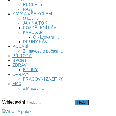
RECEPTY
RAW
KÁVA A VŠE KOLEM
O kávě …
JAK NA TO ?
ROZDĚLENÍ KÁV
KÁVOVAR
O kávovaru …
DRUHY KÁV
POČASÍ
Zjímavosti o počasí …
PŘÍRODA
SPORT
ZDRAVÍ
BYLINY
OPRAVY
PRACOVNÍ ZÁŽITKY
MAX
o Maxovi …
Vyhledávání