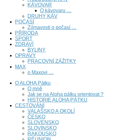
KÁVOVAR
O kávovaru …
DRUHY KÁV
POČASÍ
Zjímavosti o počasí …
PŘÍRODA
SPORT
ZDRAVÍ
BYLINY
OPRAVY
PRACOVNÍ ZÁŽITKY
MAX
o Maxovi …
O ALOHA Pátku
O mně
Jak se na Aloha pátku orientovat ?
HISTORIE ALOHA PÁTKU
CESTOVÁNÍ
VALAŠSKO A OKOLÍ
ČESKO
SLOVENSKO
SLOVINSKO
RAKOUSKO
RÉUNION