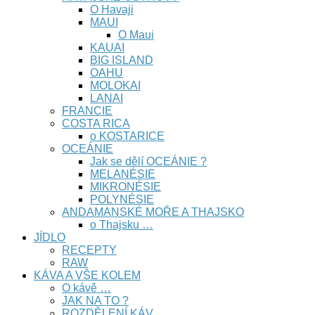
O Havaji
MAUI
O Maui
KAUAI
BIG ISLAND
OAHU
MOLOKAI
LANAI
FRANCIE
COSTA RICA
o KOSTARICE
OCEÁNIE
Jak se dělí OCEÁNIE ?
MELANÉSIE
MIKRONÉSIE
POLYNÉSIE
ANDAMANSKÉ MOŘE A THAJSKO
o Thajsku …
JÍDLO
RECEPTY
RAW
KÁVA A VŠE KOLEM
O kávě …
JAK NA TO ?
ROZDĚLENÍ KÁV