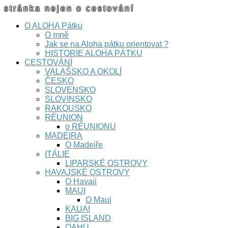
stránka nejen o cestování
O ALOHA Pátku
O mně
Jak se na Aloha pátku orientovat ?
HISTORIE ALOHA PÁTKU
CESTOVÁNÍ
VALAŠSKO A OKOLÍ
ČESKO
SLOVENSKO
SLOVINSKO
RAKOUSKO
RÉUNION
o RÉUNIONU
MADEIRA
O Madeiře
ITÁLIE
LIPARSKÉ OSTROVY
HAVAJSKÉ OSTROVY
O Havaji
MAUI
O Maui
KAUAI
BIG ISLAND
OAHU