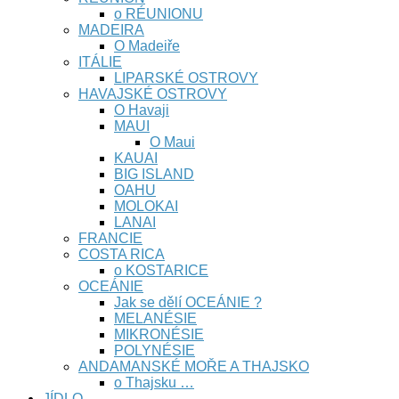
o RÉUNIONU
MADEIRA
O Madeiře
ITÁLIE
LIPARSKÉ OSTROVY
HAVAJSKÉ OSTROVY
O Havaji
MAUI
O Maui
KAUAI
BIG ISLAND
OAHU
MOLOKAI
LANAI
FRANCIE
COSTA RICA
o KOSTARICE
OCEÁNIE
Jak se dělí OCEÁNIE ?
MELANÉSIE
MIKRONÉSIE
POLYNÉSIE
ANDAMANSKÉ MOŘE A THAJSKO
o Thajsku …
JÍDLO