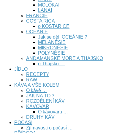
MOLOKAI
LANAI
FRANCIE
COSTA RICA
o KOSTARICE
OCEÁNIE
Jak se dělí OCEÁNIE ?
MELANÉSIE
MIKRONÉSIE
POLYNÉSIE
ANDAMANSKÉ MOŘE A THAJSKO
o Thajsku …
JÍDLO
RECEPTY
RAW
KÁVA A VŠE KOLEM
O kávě …
JAK NA TO ?
ROZDĚLENÍ KÁV
KÁVOVAR
O kávovaru …
DRUHY KÁV
POČASÍ
Zjímavosti o počasí …