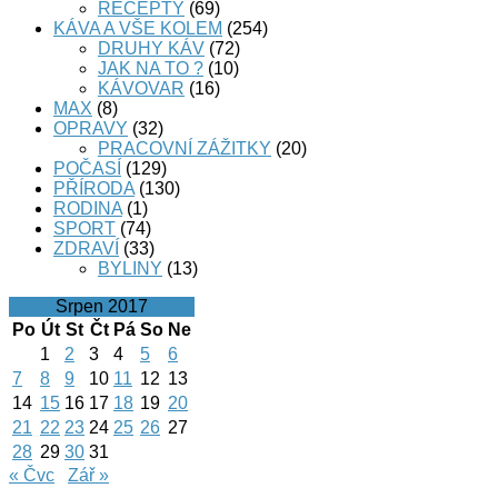
RECEPTY
(69)
KÁVA A VŠE KOLEM
(254)
DRUHY KÁV
(72)
JAK NA TO ?
(10)
KÁVOVAR
(16)
MAX
(8)
OPRAVY
(32)
PRACOVNÍ ZÁŽITKY
(20)
POČASÍ
(129)
PŘÍRODA
(130)
RODINA
(1)
SPORT
(74)
ZDRAVÍ
(33)
BYLINY
(13)
Srpen 2017
Po
Út
St
Čt
Pá
So
Ne
1
2
3
4
5
6
7
8
9
10
11
12
13
14
15
16
17
18
19
20
21
22
23
24
25
26
27
28
29
30
31
« Čvc
Zář »