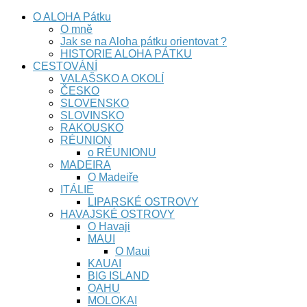
O ALOHA Pátku
O mně
Jak se na Aloha pátku orientovat ?
HISTORIE ALOHA PÁTKU
CESTOVÁNÍ
VALAŠSKO A OKOLÍ
ČESKO
SLOVENSKO
SLOVINSKO
RAKOUSKO
RÉUNION
o RÉUNIONU
MADEIRA
O Madeiře
ITÁLIE
LIPARSKÉ OSTROVY
HAVAJSKÉ OSTROVY
O Havaji
MAUI
O Maui
KAUAI
BIG ISLAND
OAHU
MOLOKAI