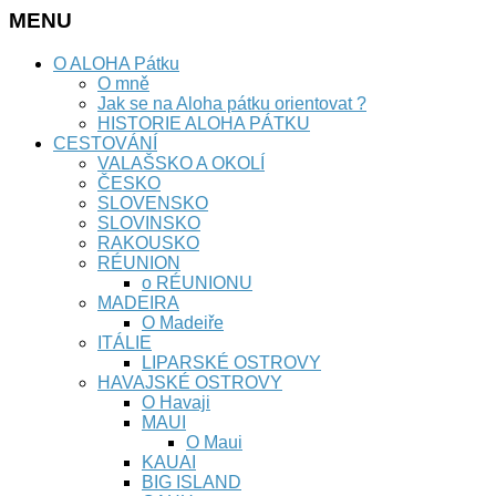
MENU
O ALOHA Pátku
O mně
Jak se na Aloha pátku orientovat ?
HISTORIE ALOHA PÁTKU
CESTOVÁNÍ
VALAŠSKO A OKOLÍ
ČESKO
SLOVENSKO
SLOVINSKO
RAKOUSKO
RÉUNION
o RÉUNIONU
MADEIRA
O Madeiře
ITÁLIE
LIPARSKÉ OSTROVY
HAVAJSKÉ OSTROVY
O Havaji
MAUI
O Maui
KAUAI
BIG ISLAND