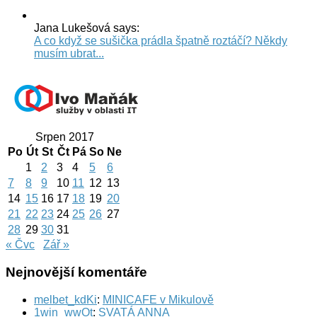
Jana Lukešová says:
A co když se sušička prádla špatně roztáčí? Někdy
musím ubrat...
Srpen 2017
Po
Út
St
Čt
Pá
So
Ne
1
2
3
4
5
6
7
8
9
10
11
12
13
14
15
16
17
18
19
20
21
22
23
24
25
26
27
28
29
30
31
« Čvc
Zář »
Nejnovější komentáře
melbet_kdKi
:
MINICAFE v Mikulově
1win_wwOt
:
SVATÁ ANNA