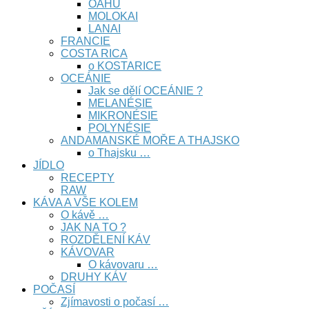
OAHU
MOLOKAI
LANAI
FRANCIE
COSTA RICA
o KOSTARICE
OCEÁNIE
Jak se dělí OCEÁNIE ?
MELANÉSIE
MIKRONÉSIE
POLYNÉSIE
ANDAMANSKÉ MOŘE A THAJSKO
o Thajsku …
JÍDLO
RECEPTY
RAW
KÁVA A VŠE KOLEM
O kávě …
JAK NA TO ?
ROZDĚLENÍ KÁV
KÁVOVAR
O kávovaru …
DRUHY KÁV
POČASÍ
Zjímavosti o počasí …