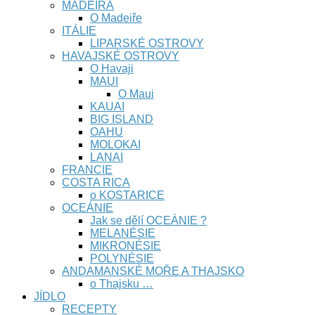
MADEIRA
O Madeiře
ITÁLIE
LIPARSKÉ OSTROVY
HAVAJSKÉ OSTROVY
O Havaji
MAUI
O Maui
KAUAI
BIG ISLAND
OAHU
MOLOKAI
LANAI
FRANCIE
COSTA RICA
o KOSTARICE
OCEÁNIE
Jak se dělí OCEÁNIE ?
MELANÉSIE
MIKRONÉSIE
POLYNÉSIE
ANDAMANSKÉ MOŘE A THAJSKO
o Thajsku …
JÍDLO
RECEPTY