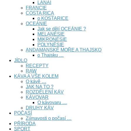
LANAI
FRANCIE
COSTA RICA
o KOSTARICE
OCEÁNIE
Jak se dělí OCEÁNIE ?
MELANÉSIE
MIKRONÉSIE
POLYNÉSIE
ANDAMANSKÉ MOŘE A THAJSKO
o Thajsku …
JÍDLO
RECEPTY
RAW
KÁVA A VŠE KOLEM
O kávě …
JAK NA TO ?
ROZDĚLENÍ KÁV
KÁVOVAR
O kávovaru …
DRUHY KÁV
POČASÍ
Zjímavosti o počasí …
PŘÍRODA
SPORT