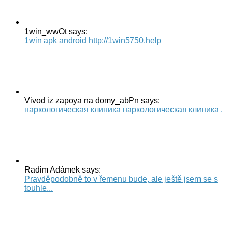
1win_wwOt says:
1win apk android http://1win5750.help
Vivod iz zapoya na domy_abPn says:
наркологическая клиника наркологическая клиника .
Radim Adámek says:
Pravděpodobně to v řemenu bude, ale ještě jsem se s
touhle...