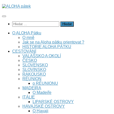
Skip
to
content
Vyhledávání
O ALOHA Pátku
O mně
Jak se na Aloha pátku orientovat ?
HISTORIE ALOHA PÁTKU
CESTOVÁNÍ
VALAŠSKO A OKOLÍ
ČESKO
SLOVENSKO
SLOVINSKO
RAKOUSKO
RÉUNION
o RÉUNIONU
MADEIRA
O Madeiře
ITÁLIE
LIPARSKÉ OSTROVY
HAVAJSKÉ OSTROVY
O Havaji