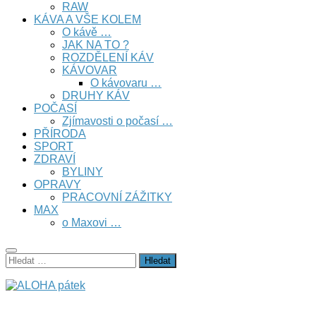
RAW
KÁVA A VŠE KOLEM
O kávě …
JAK NA TO ?
ROZDĚLENÍ KÁV
KÁVOVAR
O kávovaru …
DRUHY KÁV
POČASÍ
Zjímavosti o počasí …
PŘÍRODA
SPORT
ZDRAVÍ
BYLINY
OPRAVY
PRACOVNÍ ZÁŽITKY
MAX
o Maxovi …
Vyhledávání
stránka nejen o cestování