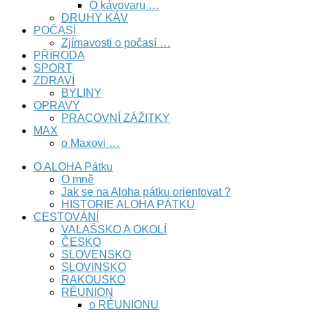
O kávovaru …
DRUHY KÁV
POČASÍ
Zjímavosti o počasí …
PŘÍRODA
SPORT
ZDRAVÍ
BYLINY
OPRAVY
PRACOVNÍ ZÁŽITKY
MAX
o Maxovi …
O ALOHA Pátku
O mně
Jak se na Aloha pátku orientovat ?
HISTORIE ALOHA PÁTKU
CESTOVÁNÍ
VALAŠSKO A OKOLÍ
ČESKO
SLOVENSKO
SLOVINSKO
RAKOUSKO
RÉUNION
o RÉUNIONU