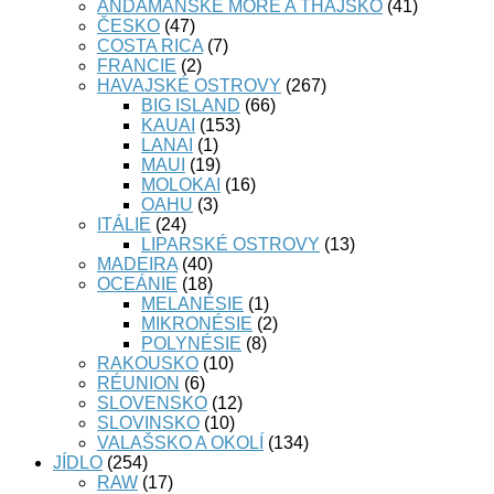
ANDAMANSKÉ MOŘE A THAJSKO
(41)
ČESKO
(47)
COSTA RICA
(7)
FRANCIE
(2)
HAVAJSKÉ OSTROVY
(267)
BIG ISLAND
(66)
KAUAI
(153)
LANAI
(1)
MAUI
(19)
MOLOKAI
(16)
OAHU
(3)
ITÁLIE
(24)
LIPARSKÉ OSTROVY
(13)
MADEIRA
(40)
OCEÁNIE
(18)
MELANÉSIE
(1)
MIKRONÉSIE
(2)
POLYNÉSIE
(8)
RAKOUSKO
(10)
RÉUNION
(6)
SLOVENSKO
(12)
SLOVINSKO
(10)
VALAŠSKO A OKOLÍ
(134)
JÍDLO
(254)
RAW
(17)