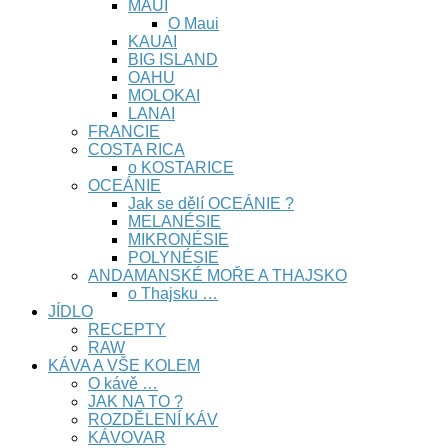
MAUI
O Maui
KAUAI
BIG ISLAND
OAHU
MOLOKAI
LANAI
FRANCIE
COSTA RICA
o KOSTARICE
OCEÁNIE
Jak se dělí OCEÁNIE ?
MELANÉSIE
MIKRONÉSIE
POLYNÉSIE
ANDAMANSKÉ MOŘE A THAJSKO
o Thajsku …
JÍDLO
RECEPTY
RAW
KÁVA A VŠE KOLEM
O kávě …
JAK NA TO ?
ROZDĚLENÍ KÁV
KÁVOVAR