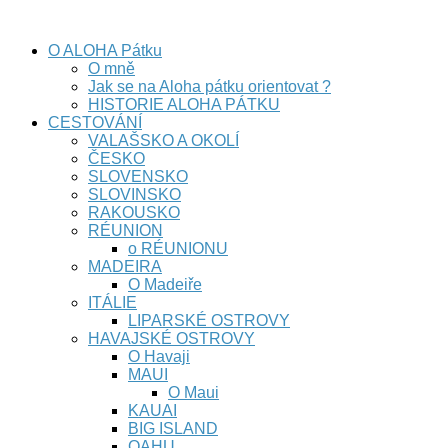
stránka nejen o cestování
O ALOHA Pátku
O mně
Jak se na Aloha pátku orientovat ?
HISTORIE ALOHA PÁTKU
CESTOVÁNÍ
VALAŠSKO A OKOLÍ
ČESKO
SLOVENSKO
SLOVINSKO
RAKOUSKO
RÉUNION
o RÉUNIONU
MADEIRA
O Madeiře
ITÁLIE
LIPARSKÉ OSTROVY
HAVAJSKÉ OSTROVY
O Havaji
MAUI
O Maui
KAUAI
BIG ISLAND
OAHU