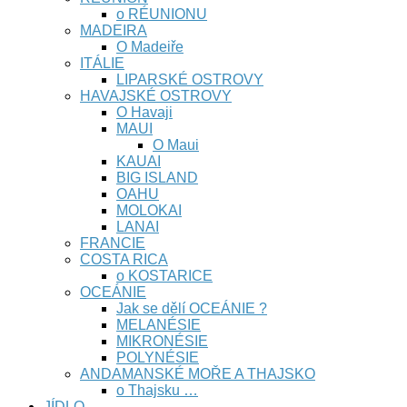
o RÉUNIONU
MADEIRA
O Madeiře
ITÁLIE
LIPARSKÉ OSTROVY
HAVAJSKÉ OSTROVY
O Havaji
MAUI
O Maui
KAUAI
BIG ISLAND
OAHU
MOLOKAI
LANAI
FRANCIE
COSTA RICA
o KOSTARICE
OCEÁNIE
Jak se dělí OCEÁNIE ?
MELANÉSIE
MIKRONÉSIE
POLYNÉSIE
ANDAMANSKÉ MOŘE A THAJSKO
o Thajsku …
JÍDLO