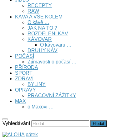
RECEPTY
RAW
KÁVA A VŠE KOLEM
O kávě …
JAK NA TO ?
ROZDĚLENÍ KÁV
KÁVOVAR
O kávovaru …
DRUHY KÁV
POČASÍ
Zjímavosti o počasí …
PŘÍRODA
SPORT
ZDRAVÍ
BYLINY
OPRAVY
PRACOVNÍ ZÁŽITKY
MAX
o Maxovi …
Vyhledávání