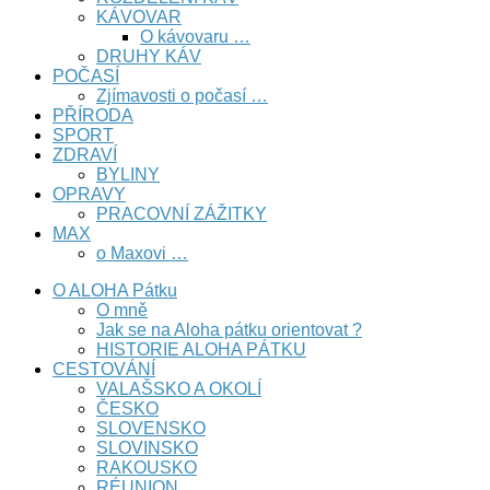
KÁVOVAR
O kávovaru …
DRUHY KÁV
POČASÍ
Zjímavosti o počasí …
PŘÍRODA
SPORT
ZDRAVÍ
BYLINY
OPRAVY
PRACOVNÍ ZÁŽITKY
MAX
o Maxovi …
O ALOHA Pátku
O mně
Jak se na Aloha pátku orientovat ?
HISTORIE ALOHA PÁTKU
CESTOVÁNÍ
VALAŠSKO A OKOLÍ
ČESKO
SLOVENSKO
SLOVINSKO
RAKOUSKO
RÉUNION