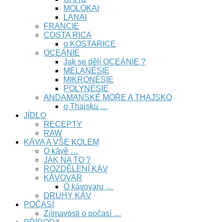
MOLOKAI
LANAI
FRANCIE
COSTA RICA
o KOSTARICE
OCEÁNIE
Jak se dělí OCEÁNIE ?
MELANÉSIE
MIKRONÉSIE
POLYNÉSIE
ANDAMANSKÉ MOŘE A THAJSKO
o Thajsku …
JÍDLO
RECEPTY
RAW
KÁVA A VŠE KOLEM
O kávě …
JAK NA TO ?
ROZDĚLENÍ KÁV
KÁVOVAR
O kávovaru …
DRUHY KÁV
POČASÍ
Zjímavosti o počasí …