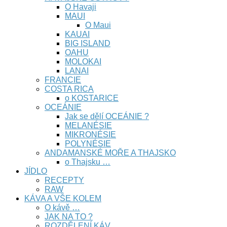
O Havaji
MAUI
O Maui
KAUAI
BIG ISLAND
OAHU
MOLOKAI
LANAI
FRANCIE
COSTA RICA
o KOSTARICE
OCEÁNIE
Jak se dělí OCEÁNIE ?
MELANÉSIE
MIKRONÉSIE
POLYNÉSIE
ANDAMANSKÉ MOŘE A THAJSKO
o Thajsku …
JÍDLO
RECEPTY
RAW
KÁVA A VŠE KOLEM
O kávě …
JAK NA TO ?
ROZDĚLENÍ KÁV