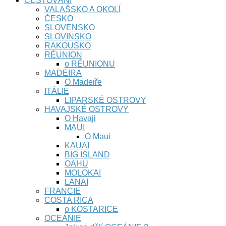
CESTOVÁNÍ
VALAŠSKO A OKOLÍ
ČESKO
SLOVENSKO
SLOVINSKO
RAKOUSKO
RÉUNION
o RÉUNIONU
MADEIRA
O Madeiře
ITÁLIE
LIPARSKÉ OSTROVY
HAVAJSKÉ OSTROVY
O Havaji
MAUI
O Maui
KAUAI
BIG ISLAND
OAHU
MOLOKAI
LANAI
FRANCIE
COSTA RICA
o KOSTARICE
OCEÁNIE