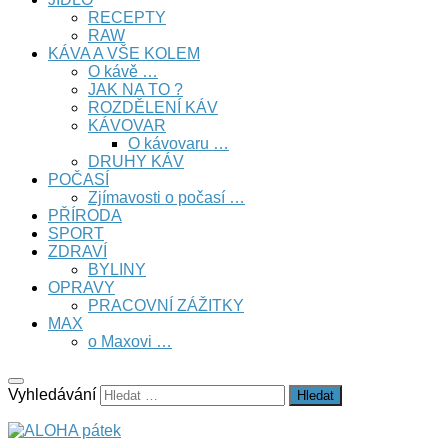
RECEPTY
RAW
KÁVA A VŠE KOLEM
O kávě …
JAK NA TO ?
ROZDĚLENÍ KÁV
KÁVOVAR
O kávovaru …
DRUHY KÁV
POČASÍ
Zjímavosti o počasí …
PŘÍRODA
SPORT
ZDRAVÍ
BYLINY
OPRAVY
PRACOVNÍ ZÁŽITKY
MAX
o Maxovi …
Vyhledávání