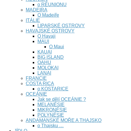
o RÉUNIONU
MADEIRA
O Madeiře
ITÁLIE
LIPARSKÉ OSTROVY
HAVAJSKÉ OSTROVY
O Havaji
MAUI
O Maui
KAUAI
BIG ISLAND
OAHU
MOLOKAI
LANAI
FRANCIE
COSTA RICA
o KOSTARICE
OCEÁNIE
Jak se dělí OCEÁNIE ?
MELANÉSIE
MIKRONÉSIE
POLYNÉSIE
ANDAMANSKÉ MOŘE A THAJSKO
o Thajsku …
JÍDLO