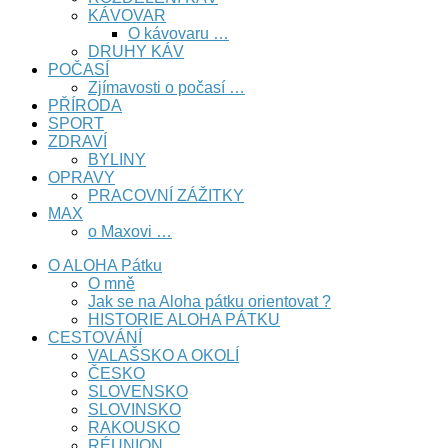
KÁVOVAR
O kávovaru …
DRUHY KÁV
POČASÍ
Zjímavosti o počasí …
PŘÍRODA
SPORT
ZDRAVÍ
BYLINY
OPRAVY
PRACOVNÍ ZÁŽITKY
MAX
o Maxovi …
O ALOHA Pátku
O mně
Jak se na Aloha pátku orientovat ?
HISTORIE ALOHA PÁTKU
CESTOVÁNÍ
VALAŠSKO A OKOLÍ
ČESKO
SLOVENSKO
SLOVINSKO
RAKOUSKO
RÉUNION