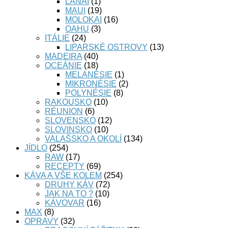
LANAI
(1)
MAUI
(19)
MOLOKAI
(16)
OAHU
(3)
ITÁLIE
(24)
LIPARSKÉ OSTROVY
(13)
MADEIRA
(40)
OCEÁNIE
(18)
MELANÉSIE
(1)
MIKRONÉSIE
(2)
POLYNÉSIE
(8)
RAKOUSKO
(10)
RÉUNION
(6)
SLOVENSKO
(12)
SLOVINSKO
(10)
VALAŠSKO A OKOLÍ
(134)
JÍDLO
(254)
RAW
(17)
RECEPTY
(69)
KÁVA A VŠE KOLEM
(254)
DRUHY KÁV
(72)
JAK NA TO ?
(10)
KÁVOVAR
(16)
MAX
(8)
OPRAVY
(32)