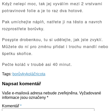
Když nelepí moc, tak jej vyválím mezi 2 vrstvami
potravinové folie a je to raz dva hotové.
Pak umíchejte náplň, natřete ji na těsto a navrch
rozprostřete borůvky.
Posypte drobenkou, tu si udělejte, jak jste zvyklí.
Můžete do ní pro změnu přidat i trochu mandlí nebo
špetku skořice.
Pečte koláč v troubě asi 40 minut.
Tags:
borůvky
koláč
ricota
Napsat komentář
Vaše e-mailová adresa nebude zveřejněna.
Vyžadované
informace jsou označeny
*
Komentář
*