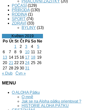
PRACOVNÍ ZÁŽITKY
(20)
POČASÍ
(129)
PŘÍRODA
(130)
RODINA
(1)
SPORT
(74)
ZDRAVÍ
(33)
BYLINY
(13)
Květen 2019
Po
Út
St
Čt
Pá
So
Ne
1
2
3
4
5
6
7
8
9
10
11
12
13
14
15
16
17
18
19
20
21
22
23
24
25
26
27
28
29
30
31
« Dub
Čvn »
MENU
O ALOHA Pátku
O mně
Jak se na Aloha pátku orientovat ?
HISTORIE ALOHA PÁTKU