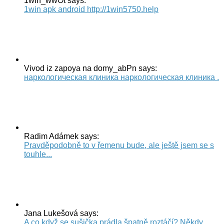
1win_wwOt says:
1win apk android http://1win5750.help
Vivod iz zapoya na domy_abPn says:
наркологическая клиника наркологическая клиника .
Radim Adámek says:
Pravděpodobně to v řemenu bude, ale ještě jsem se s
touhle...
Jana Lukešová says:
A co když se sušička prádla špatně roztáčí? Někdy