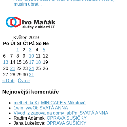
musím ubrat...
Květen 2019
Po
Út
St
Čt
Pá
So
Ne
1
2
3
4
5
6
7
8
9
10
11
12
13
14
15
16
17
18
19
20
21
22
23
24
25
26
27
28
29
30
31
« Dub
Čvn »
Nejnovější komentáře
melbet_kdKi
:
MINICAFE v Mikulově
1win_wwOt
:
SVATÁ ANNA
Vivod iz zapoya na domy_abPn
:
SVATÁ ANNA
Radim Adámek
:
OPRAVA SUŠIČKY
Jana Lukešová
:
OPRAVA SUŠIČKY