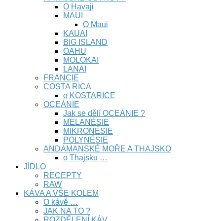
O Havaji
MAUI
O Maui
KAUAI
BIG ISLAND
OAHU
MOLOKAI
LANAI
FRANCIE
COSTA RICA
o KOSTARICE
OCEÁNIE
Jak se dělí OCEÁNIE ?
MELANÉSIE
MIKRONÉSIE
POLYNÉSIE
ANDAMANSKÉ MOŘE A THAJSKO
o Thajsku …
JÍDLO
RECEPTY
RAW
KÁVA A VŠE KOLEM
O kávě …
JAK NA TO ?
ROZDĚLENÍ KÁV