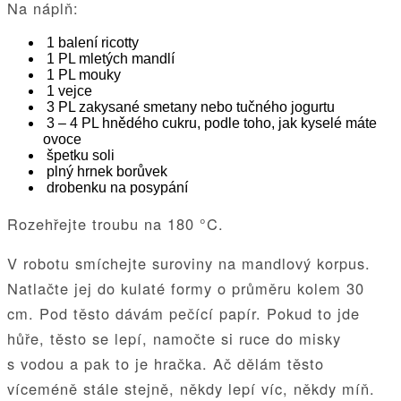
Na náplň:
1 balení ricotty
1 PL mletých mandlí
1 PL mouky
1 vejce
3 PL zakysané smetany nebo tučného jogurtu
3 – 4 PL hnědého cukru, podle toho, jak kyselé máte
ovoce
špetku soli
plný hrnek borůvek
drobenku na posypání
Rozehřejte troubu na 180 °C.
V robotu smíchejte suroviny na mandlový korpus.
Natlačte jej do kulaté formy o průměru kolem 30
cm. Pod těsto dávám pečící papír. Pokud to jde
hůře, těsto se lepí, namočte si ruce do misky
s vodou a pak to je hračka. Ač dělám těsto
víceméně stále stejně, někdy lepí víc, někdy míň.