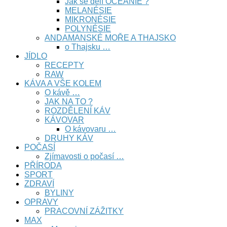
Jak se dělí OCEÁNIE ?
MELANÉSIE
MIKRONÉSIE
POLYNÉSIE
ANDAMANSKÉ MOŘE A THAJSKO
o Thajsku …
JÍDLO
RECEPTY
RAW
KÁVA A VŠE KOLEM
O kávě …
JAK NA TO ?
ROZDĚLENÍ KÁV
KÁVOVAR
O kávovaru …
DRUHY KÁV
POČASÍ
Zjímavosti o počasí …
PŘÍRODA
SPORT
ZDRAVÍ
BYLINY
OPRAVY
PRACOVNÍ ZÁŽITKY
MAX