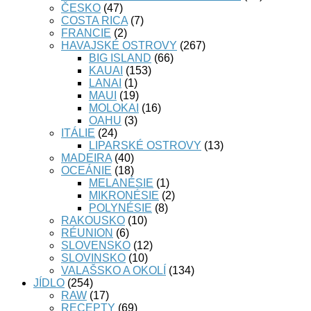
ČESKO
(47)
COSTA RICA
(7)
FRANCIE
(2)
HAVAJSKÉ OSTROVY
(267)
BIG ISLAND
(66)
KAUAI
(153)
LANAI
(1)
MAUI
(19)
MOLOKAI
(16)
OAHU
(3)
ITÁLIE
(24)
LIPARSKÉ OSTROVY
(13)
MADEIRA
(40)
OCEÁNIE
(18)
MELANÉSIE
(1)
MIKRONÉSIE
(2)
POLYNÉSIE
(8)
RAKOUSKO
(10)
RÉUNION
(6)
SLOVENSKO
(12)
SLOVINSKO
(10)
VALAŠSKO A OKOLÍ
(134)
JÍDLO
(254)
RAW
(17)
RECEPTY
(69)