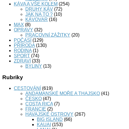
KÁVA A VŠE KOLEM
(254)
DRUHY KÁV
(72)
JAK NA TO ?
(10)
KÁVOVAR
(16)
MAX
(8)
OPRAVY
(32)
PRACOVNÍ ZÁŽITKY
(20)
POČASÍ
(129)
PŘÍRODA
(130)
RODINA
(1)
SPORT
(74)
ZDRAVÍ
(33)
BYLINY
(13)
Rubriky
CESTOVÁNÍ
(619)
ANDAMANSKÉ MOŘE A THAJSKO
(41)
ČESKO
(47)
COSTA RICA
(7)
FRANCIE
(2)
HAVAJSKÉ OSTROVY
(267)
BIG ISLAND
(66)
KAUAI
(153)