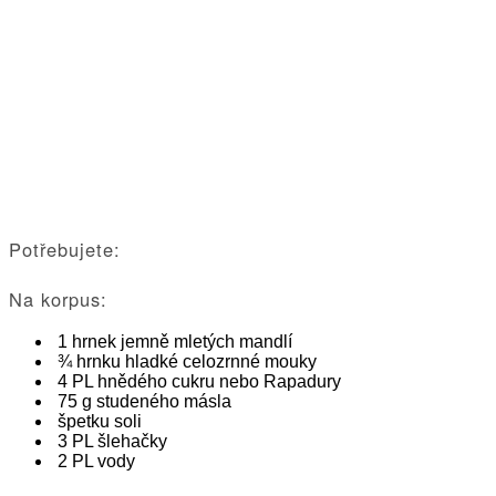
Potřebujete:
Na korpus:
1 hrnek jemně mletých mandlí
¾ hrnku hladké celozrnné mouky
4 PL hnědého cukru nebo Rapadury
75 g studeného másla
špetku soli
3 PL šlehačky
2 PL vody