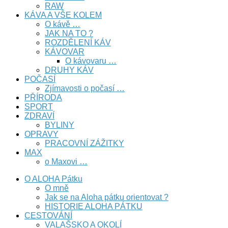
RAW
KÁVA A VŠE KOLEM
O kávě …
JAK NA TO ?
ROZDĚLENÍ KÁV
KÁVOVAR
O kávovaru …
DRUHY KÁV
POČASÍ
Zjímavosti o počasí …
PŘÍRODA
SPORT
ZDRAVÍ
BYLINY
OPRAVY
PRACOVNÍ ZÁŽITKY
MAX
o Maxovi …
O ALOHA Pátku
O mně
Jak se na Aloha pátku orientovat ?
HISTORIE ALOHA PÁTKU
CESTOVÁNÍ
VALAŠSKO A OKOLÍ