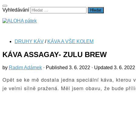
Vyhledávání
stránka nejen o cestování
DRUHY KÁV
/
KÁVA A VŠE KOLEM
KÁVA ASSAGAY- ZULU BREW
by
Radim Adámek
· Published
3. 6. 2022
· Updated
3. 6. 2022
Opět se ke mě dostala jedna speciální káva, kterou 
je velmi silně pražená. Měl jsem obavu, že bude příl