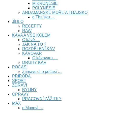
MIKRONÉSIE
POLYNÉSIE
ANDAMANSKÉ MOŘE A THAJSKO
o Thajsku …
JÍDLO
RECEPTY
RAW
KÁVA A VŠE KOLEM
O kávě …
JAK NA TO ?
ROZDĚLENÍ KÁV
KÁVOVAR
O kávovaru …
DRUHY KÁV
POČASÍ
Zjímavosti o počasí …
PŘÍRODA
SPORT
ZDRAVÍ
BYLINY
OPRAVY
PRACOVNÍ ZÁŽITKY
MAX
o Maxovi …