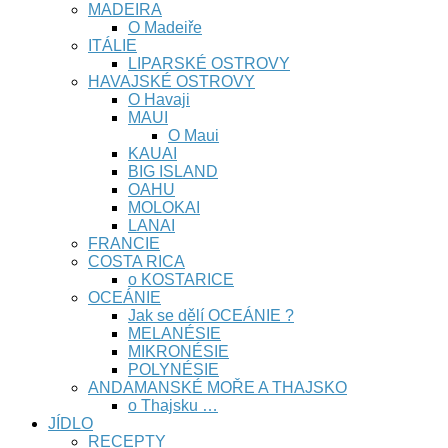
MADEIRA
O Madeiře
ITÁLIE
LIPARSKÉ OSTROVY
HAVAJSKÉ OSTROVY
O Havaji
MAUI
O Maui
KAUAI
BIG ISLAND
OAHU
MOLOKAI
LANAI
FRANCIE
COSTA RICA
o KOSTARICE
OCEÁNIE
Jak se dělí OCEÁNIE ?
MELANÉSIE
MIKRONÉSIE
POLYNÉSIE
ANDAMANSKÉ MOŘE A THAJSKO
o Thajsku …
JÍDLO
RECEPTY