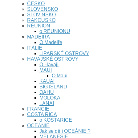
ČESKO
SLOVENSKO
SLOVINSKO
RAKOUSKO
RÉUNION
o RÉUNIONU
MADEIRA
O Madeiře
ITÁLIE
LIPARSKÉ OSTROVY
HAVAJSKÉ OSTROVY
O Havaji
MAUI
O Maui
KAUAI
BIG ISLAND
OAHU
MOLOKAI
LANAI
FRANCIE
COSTA RICA
o KOSTARICE
OCEÁNIE
Jak se dělí OCEÁNIE ?
MELANÉSIE