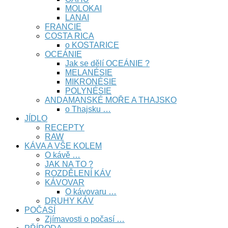
MOLOKAI
LANAI
FRANCIE
COSTA RICA
o KOSTARICE
OCEÁNIE
Jak se dělí OCEÁNIE ?
MELANÉSIE
MIKRONÉSIE
POLYNÉSIE
ANDAMANSKÉ MOŘE A THAJSKO
o Thajsku …
JÍDLO
RECEPTY
RAW
KÁVA A VŠE KOLEM
O kávě …
JAK NA TO ?
ROZDĚLENÍ KÁV
KÁVOVAR
O kávovaru …
DRUHY KÁV
POČASÍ
Zjímavosti o počasí …