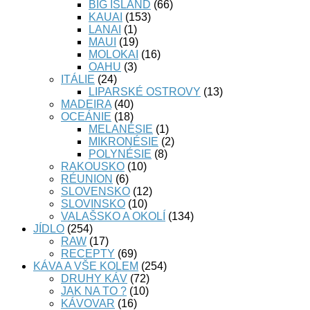
BIG ISLAND
(66)
KAUAI
(153)
LANAI
(1)
MAUI
(19)
MOLOKAI
(16)
OAHU
(3)
ITÁLIE
(24)
LIPARSKÉ OSTROVY
(13)
MADEIRA
(40)
OCEÁNIE
(18)
MELANÉSIE
(1)
MIKRONÉSIE
(2)
POLYNÉSIE
(8)
RAKOUSKO
(10)
RÉUNION
(6)
SLOVENSKO
(12)
SLOVINSKO
(10)
VALAŠSKO A OKOLÍ
(134)
JÍDLO
(254)
RAW
(17)
RECEPTY
(69)
KÁVA A VŠE KOLEM
(254)
DRUHY KÁV
(72)
JAK NA TO ?
(10)
KÁVOVAR
(16)