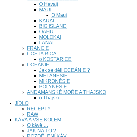
O Havaji
MAUI
O Maui
KAUAI
BIG ISLAND
OAHU
MOLOKAI
LANAI
FRANCIE
COSTA RICA
o KOSTARICE
OCEÁNIE
Jak se dělí OCEÁNIE ?
MELANÉSIE
MIKRONÉSIE
POLYNÉSIE
ANDAMANSKÉ MOŘE A THAJSKO
o Thajsku …
JÍDLO
RECEPTY
RAW
KÁVA A VŠE KOLEM
O kávě …
JAK NA TO ?
ROZDĚLENÍ KÁV