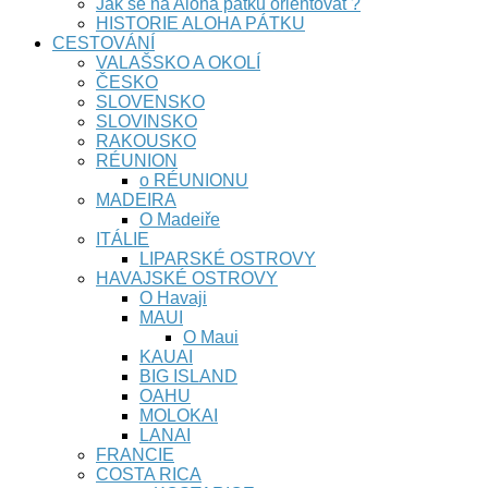
Jak se na Aloha pátku orientovat ?
HISTORIE ALOHA PÁTKU
CESTOVÁNÍ
VALAŠSKO A OKOLÍ
ČESKO
SLOVENSKO
SLOVINSKO
RAKOUSKO
RÉUNION
o RÉUNIONU
MADEIRA
O Madeiře
ITÁLIE
LIPARSKÉ OSTROVY
HAVAJSKÉ OSTROVY
O Havaji
MAUI
O Maui
KAUAI
BIG ISLAND
OAHU
MOLOKAI
LANAI
FRANCIE
COSTA RICA