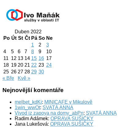
Duben 2022
Po
Út
St
Čt
Pá
So
Ne
1
2
3
4
5
6
7
8
9
10
11
12
13
14
15
16
17
18
19
20
21
22
23
24
25
26
27
28
29
30
« Bře
Kvě »
Nejnovější komentáře
melbet_kdKi
:
MINICAFE v Mikulově
1win_wwOt
:
SVATÁ ANNA
Vivod iz zapoya na domy_abPn
:
SVATÁ ANNA
Radim Adámek
:
OPRAVA SUŠIČKY
Jana Lukešová
:
OPRAVA SUŠIČKY