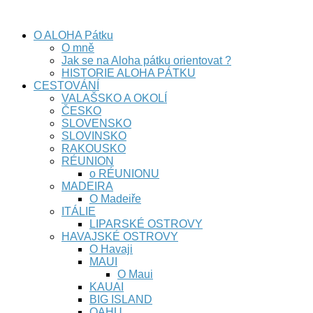
stránka nejen o cestování
O ALOHA Pátku
O mně
Jak se na Aloha pátku orientovat ?
HISTORIE ALOHA PÁTKU
CESTOVÁNÍ
VALAŠSKO A OKOLÍ
ČESKO
SLOVENSKO
SLOVINSKO
RAKOUSKO
RÉUNION
o RÉUNIONU
MADEIRA
O Madeiře
ITÁLIE
LIPARSKÉ OSTROVY
HAVAJSKÉ OSTROVY
O Havaji
MAUI
O Maui
KAUAI
BIG ISLAND
OAHU