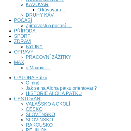
KÁVOVAR
O kávovaru …
DRUHY KÁV
POČASÍ
Zjímavosti o počasí …
PŘÍRODA
SPORT
ZDRAVÍ
BYLINY
OPRAVY
PRACOVNÍ ZÁŽITKY
MAX
o Maxovi …
O ALOHA Pátku
O mně
Jak se na Aloha pátku orientovat ?
HISTORIE ALOHA PÁTKU
CESTOVÁNÍ
VALAŠSKO A OKOLÍ
ČESKO
SLOVENSKO
SLOVINSKO
RAKOUSKO
RÉUNION