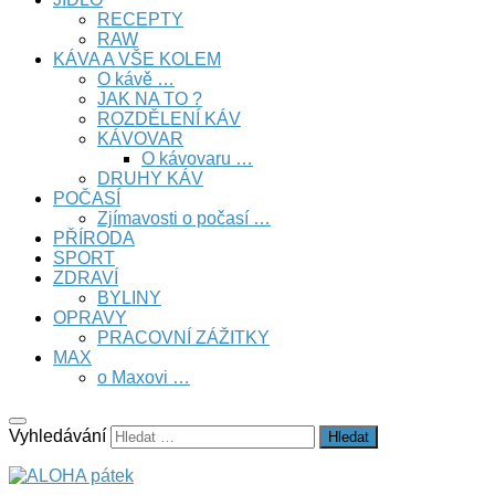
RECEPTY
RAW
KÁVA A VŠE KOLEM
O kávě …
JAK NA TO ?
ROZDĚLENÍ KÁV
KÁVOVAR
O kávovaru …
DRUHY KÁV
POČASÍ
Zjímavosti o počasí …
PŘÍRODA
SPORT
ZDRAVÍ
BYLINY
OPRAVY
PRACOVNÍ ZÁŽITKY
MAX
o Maxovi …
Vyhledávání