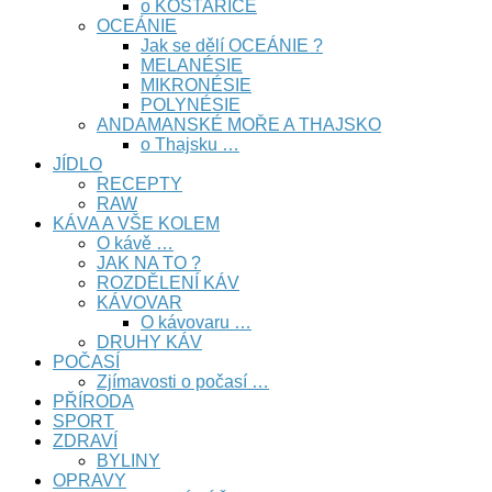
o KOSTARICE
OCEÁNIE
Jak se dělí OCEÁNIE ?
MELANÉSIE
MIKRONÉSIE
POLYNÉSIE
ANDAMANSKÉ MOŘE A THAJSKO
o Thajsku …
JÍDLO
RECEPTY
RAW
KÁVA A VŠE KOLEM
O kávě …
JAK NA TO ?
ROZDĚLENÍ KÁV
KÁVOVAR
O kávovaru …
DRUHY KÁV
POČASÍ
Zjímavosti o počasí …
PŘÍRODA
SPORT
ZDRAVÍ
BYLINY
OPRAVY