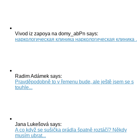
Vivod iz zapoya na domy_abPn says:
наркологическая клиника наркологическая клиника .
Radim Adámek says:
Pravděpodobně to v řemenu bude, ale ještě jsem se s
touhle...
Jana Lukešová says:
A co když se sušička prádla špatně roztáčí? Někdy
musím ubrat...