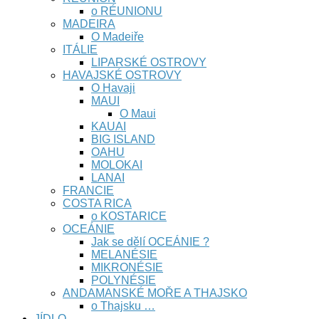
o RÉUNIONU
MADEIRA
O Madeiře
ITÁLIE
LIPARSKÉ OSTROVY
HAVAJSKÉ OSTROVY
O Havaji
MAUI
O Maui
KAUAI
BIG ISLAND
OAHU
MOLOKAI
LANAI
FRANCIE
COSTA RICA
o KOSTARICE
OCEÁNIE
Jak se dělí OCEÁNIE ?
MELANÉSIE
MIKRONÉSIE
POLYNÉSIE
ANDAMANSKÉ MOŘE A THAJSKO
o Thajsku …
JÍDLO