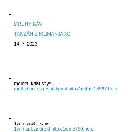
DRUHY KÁV
TANZÁNIE KILIMANJARO
14. 7. 2023
melbet_kdKi says:
melbet acces restrictionat http://melbet18567.help
1win_wwOt says:
1win apk android http://1win5750.help