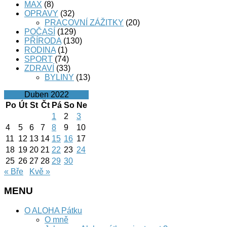
MAX
(8)
OPRAVY
(32)
PRACOVNÍ ZÁŽITKY
(20)
POČASÍ
(129)
PŘÍRODA
(130)
RODINA
(1)
SPORT
(74)
ZDRAVÍ
(33)
BYLINY
(13)
Duben 2022
Po
Út
St
Čt
Pá
So
Ne
1
2
3
4
5
6
7
8
9
10
11
12
13
14
15
16
17
18
19
20
21
22
23
24
25
26
27
28
29
30
« Bře
Kvě »
MENU
O ALOHA Pátku
O mně