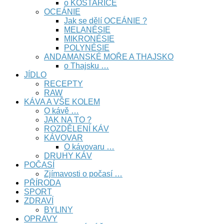
o KOSTARICE
OCEÁNIE
Jak se dělí OCEÁNIE ?
MELANÉSIE
MIKRONÉSIE
POLYNÉSIE
ANDAMANSKÉ MOŘE A THAJSKO
o Thajsku …
JÍDLO
RECEPTY
RAW
KÁVA A VŠE KOLEM
O kávě …
JAK NA TO ?
ROZDĚLENÍ KÁV
KÁVOVAR
O kávovaru …
DRUHY KÁV
POČASÍ
Zjímavosti o počasí …
PŘÍRODA
SPORT
ZDRAVÍ
BYLINY
OPRAVY