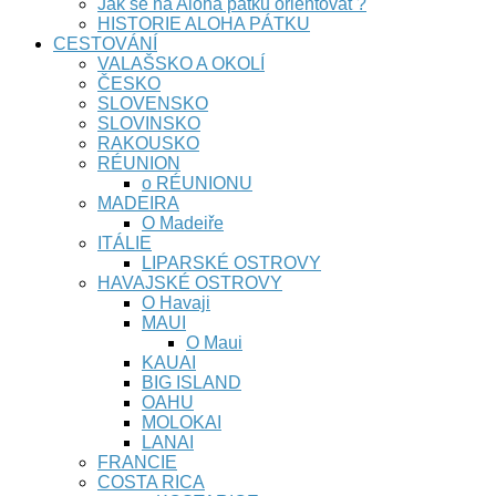
Jak se na Aloha pátku orientovat ?
HISTORIE ALOHA PÁTKU
CESTOVÁNÍ
VALAŠSKO A OKOLÍ
ČESKO
SLOVENSKO
SLOVINSKO
RAKOUSKO
RÉUNION
o RÉUNIONU
MADEIRA
O Madeiře
ITÁLIE
LIPARSKÉ OSTROVY
HAVAJSKÉ OSTROVY
O Havaji
MAUI
O Maui
KAUAI
BIG ISLAND
OAHU
MOLOKAI
LANAI
FRANCIE
COSTA RICA