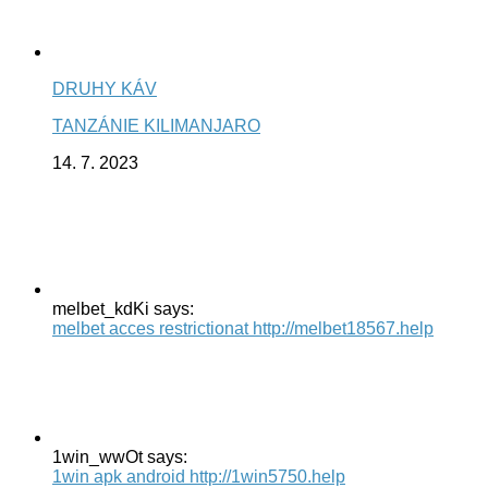
DRUHY KÁV
TANZÁNIE KILIMANJARO
14. 7. 2023
melbet_kdKi says:
melbet acces restrictionat http://melbet18567.help
1win_wwOt says:
1win apk android http://1win5750.help