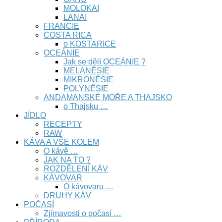
MOLOKAI
LANAI
FRANCIE
COSTA RICA
o KOSTARICE
OCEÁNIE
Jak se dělí OCEÁNIE ?
MELANÉSIE
MIKRONÉSIE
POLYNÉSIE
ANDAMANSKÉ MOŘE A THAJSKO
o Thajsku …
JÍDLO
RECEPTY
RAW
KÁVA A VŠE KOLEM
O kávě …
JAK NA TO ?
ROZDĚLENÍ KÁV
KÁVOVAR
O kávovaru …
DRUHY KÁV
POČASÍ
Zjímavosti o počasí …