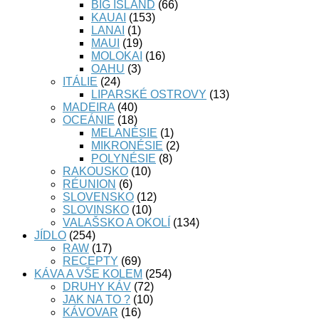
BIG ISLAND
(66)
KAUAI
(153)
LANAI
(1)
MAUI
(19)
MOLOKAI
(16)
OAHU
(3)
ITÁLIE
(24)
LIPARSKÉ OSTROVY
(13)
MADEIRA
(40)
OCEÁNIE
(18)
MELANÉSIE
(1)
MIKRONÉSIE
(2)
POLYNÉSIE
(8)
RAKOUSKO
(10)
RÉUNION
(6)
SLOVENSKO
(12)
SLOVINSKO
(10)
VALAŠSKO A OKOLÍ
(134)
JÍDLO
(254)
RAW
(17)
RECEPTY
(69)
KÁVA A VŠE KOLEM
(254)
DRUHY KÁV
(72)
JAK NA TO ?
(10)
KÁVOVAR
(16)