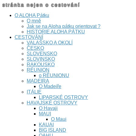
stránka nejen o cestování
O ALOHA Pátku
O mně
Jak se na Aloha pátku orientovat ?
HISTORIE ALOHA PÁTKU
CESTOVÁNÍ
VALAŠSKO A OKOLÍ
ČESKO
SLOVENSKO
SLOVINSKO
RAKOUSKO
RÉUNION
o RÉUNIONU
MADEIRA
O Madeiře
ITÁLIE
LIPARSKÉ OSTROVY
HAVAJSKÉ OSTROVY
O Havaji
MAUI
O Maui
KAUAI
BIG ISLAND
OAHU