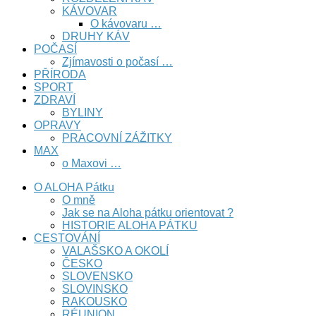
KÁVOVAR
O kávovaru …
DRUHY KÁV
POČASÍ
Zjímavosti o počasí …
PŘÍRODA
SPORT
ZDRAVÍ
BYLINY
OPRAVY
PRACOVNÍ ZÁŽITKY
MAX
o Maxovi …
O ALOHA Pátku
O mně
Jak se na Aloha pátku orientovat ?
HISTORIE ALOHA PÁTKU
CESTOVÁNÍ
VALAŠSKO A OKOLÍ
ČESKO
SLOVENSKO
SLOVINSKO
RAKOUSKO
RÉUNION