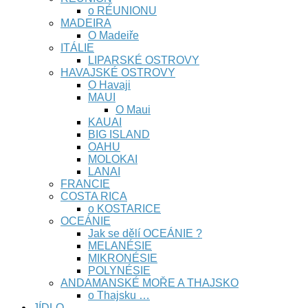
o RÉUNIONU
MADEIRA
O Madeiře
ITÁLIE
LIPARSKÉ OSTROVY
HAVAJSKÉ OSTROVY
O Havaji
MAUI
O Maui
KAUAI
BIG ISLAND
OAHU
MOLOKAI
LANAI
FRANCIE
COSTA RICA
o KOSTARICE
OCEÁNIE
Jak se dělí OCEÁNIE ?
MELANÉSIE
MIKRONÉSIE
POLYNÉSIE
ANDAMANSKÉ MOŘE A THAJSKO
o Thajsku …
JÍDLO