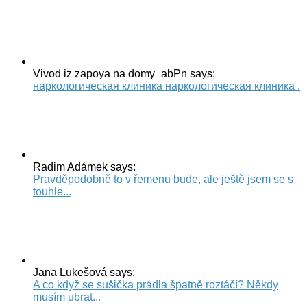
Vivod iz zapoya na domy_abPn says:
наркологическая клиника наркологическая клиника .
Radim Adámek says:
Pravděpodobně to v řemenu bude, ale ještě jsem se s
touhle...
Jana Lukešová says:
A co když se sušička prádla špatně roztáčí? Někdy
musím ubrat...