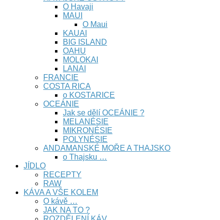
O Havaji
MAUI
O Maui
KAUAI
BIG ISLAND
OAHU
MOLOKAI
LANAI
FRANCIE
COSTA RICA
o KOSTARICE
OCEÁNIE
Jak se dělí OCEÁNIE ?
MELANÉSIE
MIKRONÉSIE
POLYNÉSIE
ANDAMANSKÉ MOŘE A THAJSKO
o Thajsku …
JÍDLO
RECEPTY
RAW
KÁVA A VŠE KOLEM
O kávě …
JAK NA TO ?
ROZDĚLENÍ KÁV