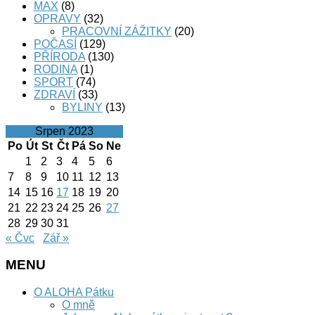
MAX
(8)
OPRAVY
(32)
PRACOVNÍ ZÁŽITKY
(20)
POČASÍ
(129)
PŘÍRODA
(130)
RODINA
(1)
SPORT
(74)
ZDRAVÍ
(33)
BYLINY
(13)
Srpen 2023
Po
Út
St
Čt
Pá
So
Ne
1
2
3
4
5
6
7
8
9
10
11
12
13
14
15
16
17
18
19
20
21
22
23
24
25
26
27
28
29
30
31
« Čvc
Zář »
MENU
O ALOHA Pátku
O mně