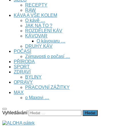
RECEPTY
RAW
KÁVA A VŠE KOLEM
O kávě …
JAK NA TO ?
ROZDĚLENÍ KÁV
KÁVOVAR
O kávovaru …
DRUHY KÁV
POČASÍ
Zjímavosti o počasí …
PŘÍRODA
SPORT
ZDRAVÍ
BYLINY
OPRAVY
PRACOVNÍ ZÁŽITKY
MAX
o Maxovi …
Vyhledávání